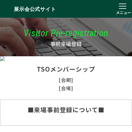
展示会公式サイト
メニュー
Visitor Pre-registration
事前来場登録
TSOメンバーシップ
[会期]
[会場]
■来場事前登録について■