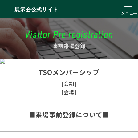
展示会公式サイト
メニュー
Visitor Pre-registration
事前来場登録
TSOメンバーシップ
[会期]
[会場]
■来場事前登録について■