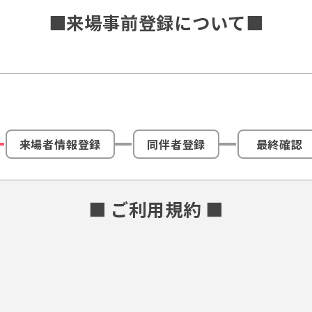
■来場事前登録について■
来場者情報登録
同伴者登録
最終確認
■ ご利用規約 ■