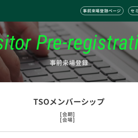
事前来場登録ページ
セ
sitor Pre-registrat
事前来場登録
TSOメンバーシップ
[会期]
[会場]