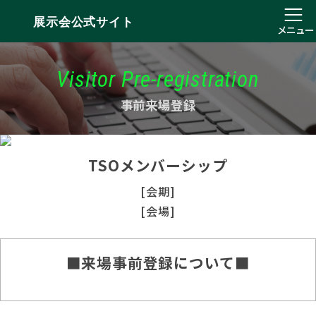
展示会公式サイト
メニュー
Visitor Pre-registration
事前来場登録
TSOメンバーシップ
[会期]
[会場]
■来場事前登録について■