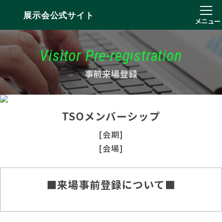
展示会公式サイト
メニュー
Visitor Pre-registration
事前来場登録
TSOメンバーシップ
[会期]
[会場]
■来場事前登録について■