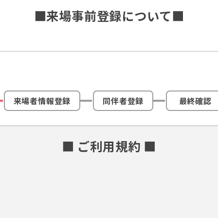
■来場事前登録について■
来場者情報登録
同伴者登録
最終確認
■ ご利用規約 ■