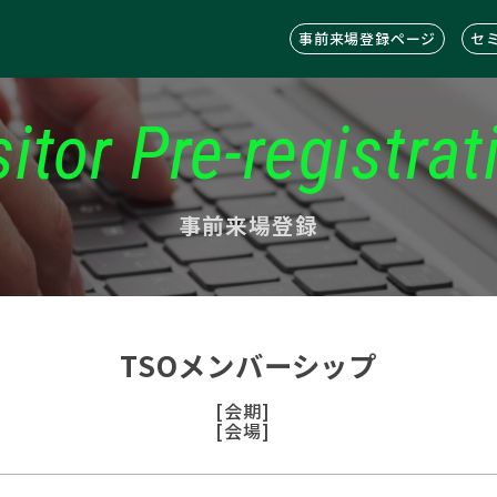
事前来場登録ページ
セ
sitor Pre-registrat
事前来場登録
TSOメンバーシップ
[会期]
[会場]