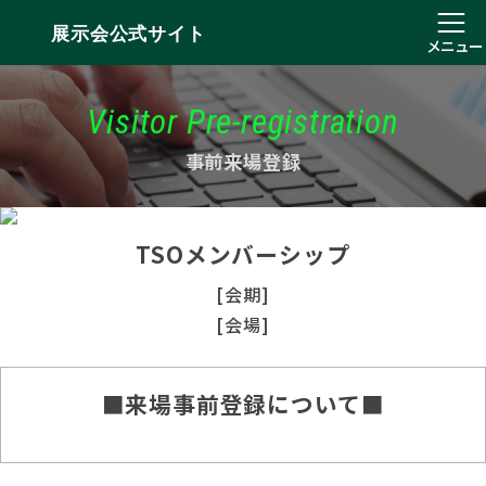
展示会公式サイト
メニュー
Visitor Pre-registration
事前来場登録
TSOメンバーシップ
[会期]
[会場]
■来場事前登録について■