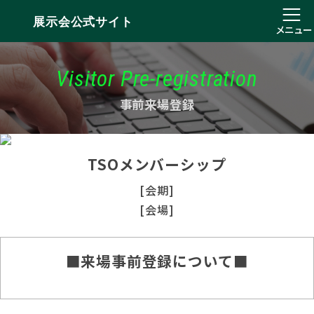
展示会公式サイト
メニュー
Visitor Pre-registration
事前来場登録
TSOメンバーシップ
[会期]
[会場]
■来場事前登録について■