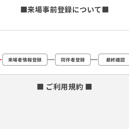
■来場事前登録について■
来場者情報登録
同伴者登録
最終確認
■ ご利用規約 ■