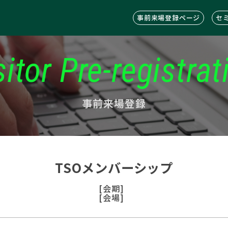
事前来場登録ページ
セ
sitor Pre-registrat
事前来場登録
TSOメンバーシップ
[会期]
[会場]