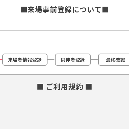
■来場事前登録について■
来場者情報登録
同伴者登録
最終確認
■ ご利用規約 ■