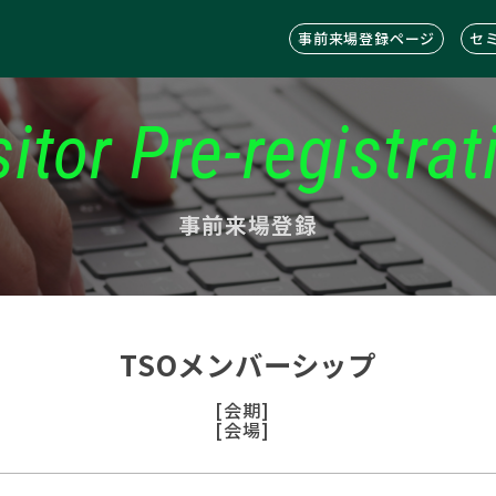
事前来場登録ページ
セ
sitor Pre-registrat
事前来場登録
TSOメンバーシップ
[会期]
[会場]