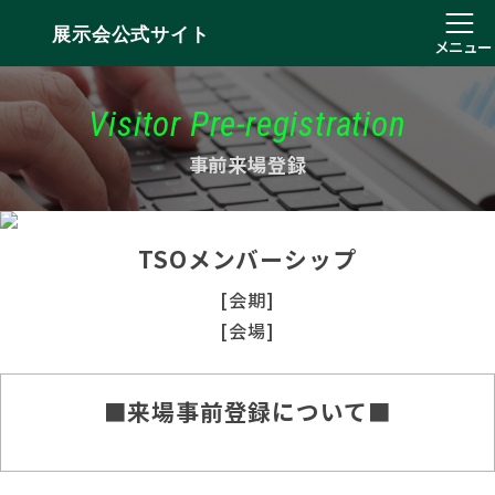
展示会公式サイト
メニュー
Visitor Pre-registration
事前来場登録
TSOメンバーシップ
[会期]
[会場]
■来場事前登録について■