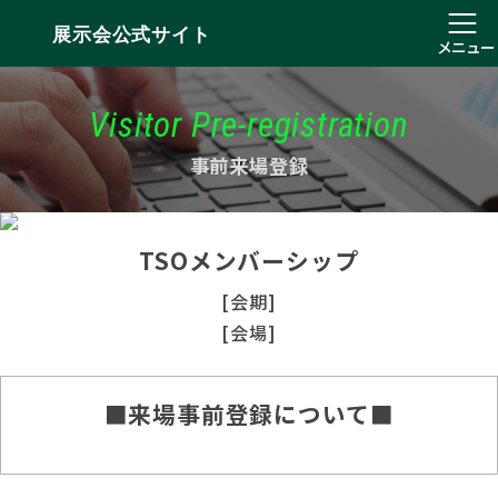
展示会公式サイト
メニュー
Visitor Pre-registration
事前来場登録
TSOメンバーシップ
[会期]
[会場]
■来場事前登録について■