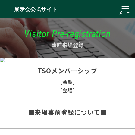
展示会公式サイト
メニュー
Visitor Pre-registration
事前来場登録
TSOメンバーシップ
[会期]
[会場]
■来場事前登録について■