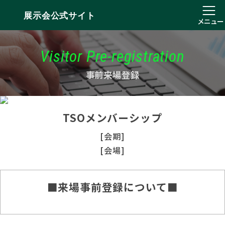
展示会公式サイト
メニュー
Visitor Pre-registration
事前来場登録
TSOメンバーシップ
[会期]
[会場]
■来場事前登録について■