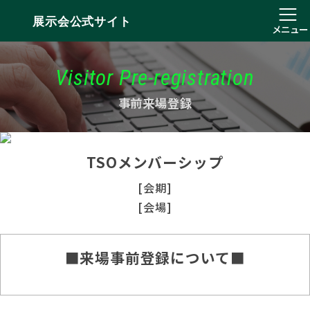
展示会公式サイト
メニュー
Visitor Pre-registration
事前来場登録
TSOメンバーシップ
[会期]
[会場]
■来場事前登録について■