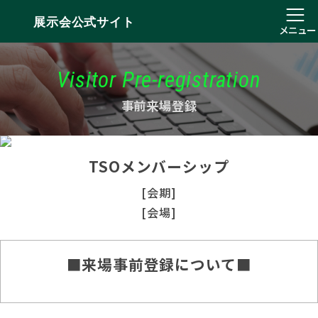
展示会公式サイト
メニュー
Visitor Pre-registration
事前来場登録
TSOメンバーシップ
[会期]
[会場]
■来場事前登録について■