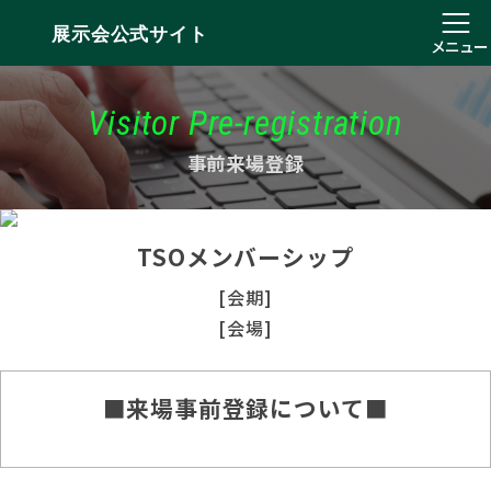
展示会公式サイト
メニュー
Visitor Pre-registration
事前来場登録
TSOメンバーシップ
[会期]
[会場]
■来場事前登録について■