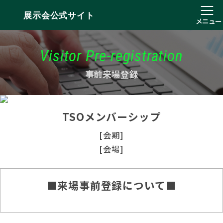
展示会公式サイト
メニュー
Visitor Pre-registration
事前来場登録
TSOメンバーシップ
[会期]
[会場]
■来場事前登録について■