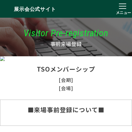
展示会公式サイト
メニュー
Visitor Pre-registration
事前来場登録
TSOメンバーシップ
[会期]
[会場]
■来場事前登録について■