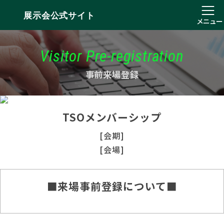
展示会公式サイト
メニュー
Visitor Pre-registration
事前来場登録
TSOメンバーシップ
[会期]
[会場]
■来場事前登録について■