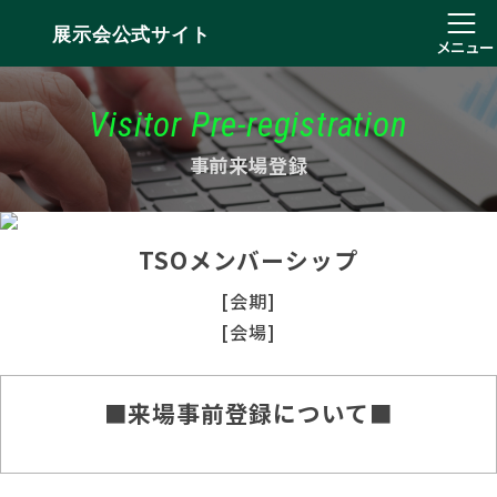
展示会公式サイト
メニュー
Visitor Pre-registration
事前来場登録
TSOメンバーシップ
[会期]
[会場]
■来場事前登録について■