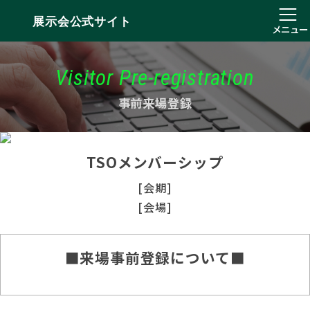
展示会公式サイト
メニュー
Visitor Pre-registration
事前来場登録
TSOメンバーシップ
[会期]
[会場]
■来場事前登録について■