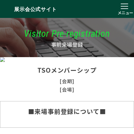
展示会公式サイト
メニュー
Visitor Pre-registration
事前来場登録
TSOメンバーシップ
[会期]
[会場]
■来場事前登録について■