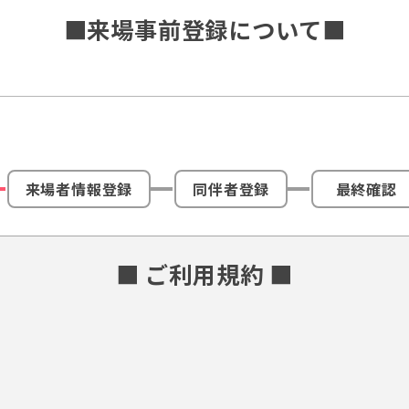
■来場事前登録について■
来場者情報登録
同伴者登録
最終確認
■ ご利用規約 ■