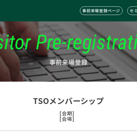
事前来場登録ページ
セ
sitor Pre-registrat
事前来場登録
TSOメンバーシップ
[会期]
[会場]