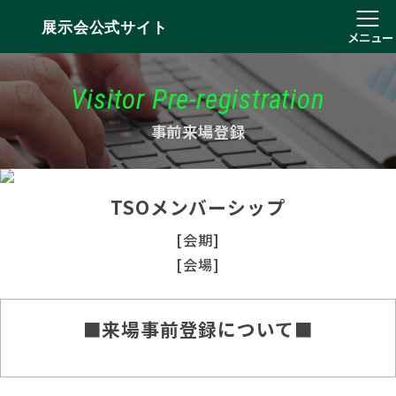
展示会公式サイト
メニュー
Visitor Pre-registration
事前来場登録
TSOメンバーシップ
[会期]
[会場]
■来場事前登録について■