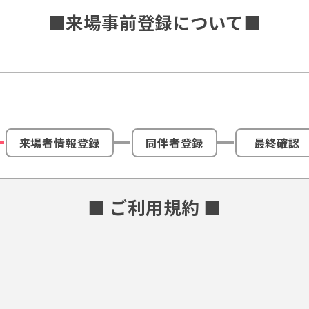
■来場事前登録について■
来場者情報登録
同伴者登録
最終確認
■ ご利用規約 ■