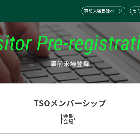
事前来場登録ページ
セ
sitor Pre-registrat
事前来場登録
TSOメンバーシップ
[会期]
[会場]