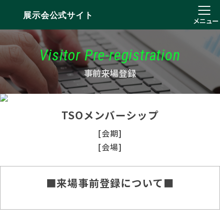
展示会公式サイト
メニュー
Visitor Pre-registration
事前来場登録
TSOメンバーシップ
[会期]
[会場]
■来場事前登録について■