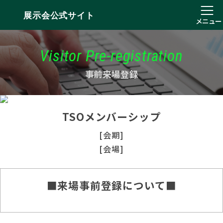
展示会公式サイト
メニュー
Visitor Pre-registration
事前来場登録
TSOメンバーシップ
[会期]
[会場]
■来場事前登録について■