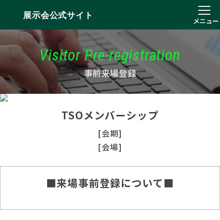
展示会公式サイト
メニュー
Visitor Pre-registration
事前来場登録
TSOメンバーシップ
[会期]
[会場]
■来場事前登録について■