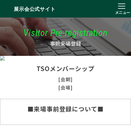
展示会公式サイト
メニュー
Visitor Pre-registration
事前来場登録
TSOメンバーシップ
[会期]
[会場]
■来場事前登録について■