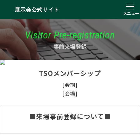
展示会公式サイト
メニュー
Visitor Pre-registration
事前来場登録
TSOメンバーシップ
[会期]
[会場]
■来場事前登録について■