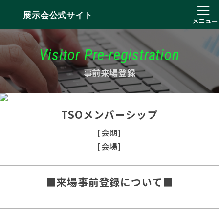
展示会公式サイト
メニュー
Visitor Pre-registration
事前来場登録
TSOメンバーシップ
[会期]
[会場]
■来場事前登録について■