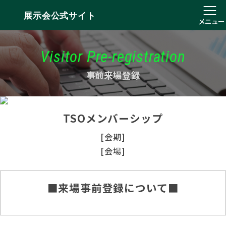
展示会公式サイト
メニュー
Visitor Pre-registration
事前来場登録
TSOメンバーシップ
[会期]
[会場]
■来場事前登録について■