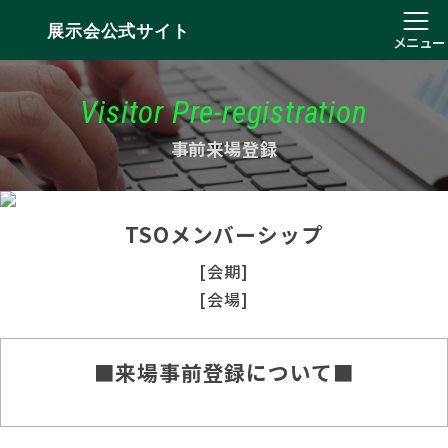
展示会公式サイト
メニュー
Visitor Pre-registration
事前来場登録
TSOメンバーシップ
[会期]
[会場]
■来場事前登録について■