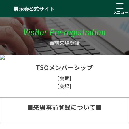
展示会公式サイト
メニュー
Visitor Pre-registration
事前来場登録
TSOメンバーシップ
[会期]
[会場]
■来場事前登録について■