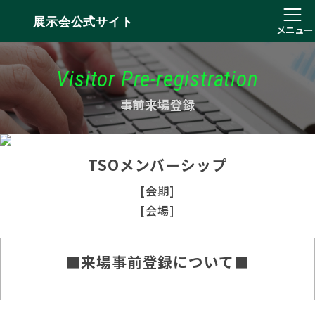
展示会公式サイト
メニュー
Visitor Pre-registration
事前来場登録
TSOメンバーシップ
[会期]
[会場]
■来場事前登録について■