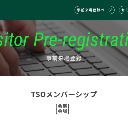
事前来場登録ページ
セ
sitor Pre-registrat
事前来場登録
TSOメンバーシップ
[会期]
[会場]