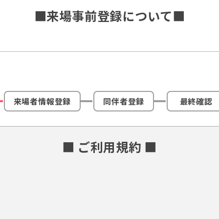
■来場事前登録について■
来場者情報登録
同伴者登録
最終確認
■ ご利用規約 ■