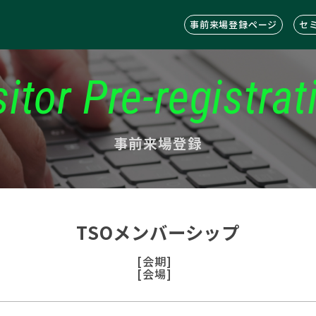
事前来場登録ページ
セ
sitor Pre-registrat
事前来場登録
TSOメンバーシップ
[会期]
[会場]