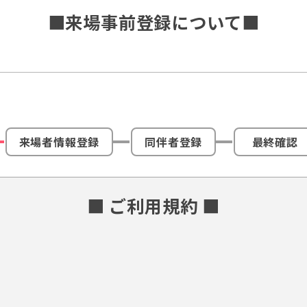
■来場事前登録について■
来場者情報登録
同伴者登録
最終確認
■ ご利用規約 ■