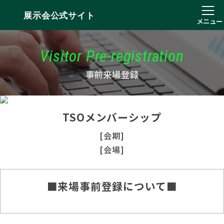
展示会公式サイト
メニュー
Visitor Pre-registration
事前来場登録
TSOメンバーシップ
[会期]
[会場]
■来場事前登録について■