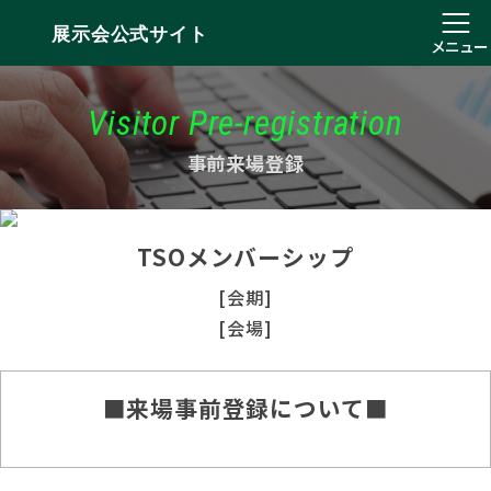
展示会公式サイト
メニュー
Visitor Pre-registration
事前来場登録
TSOメンバーシップ
[会期]
[会場]
■来場事前登録について■