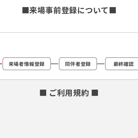
■来場事前登録について■
来場者情報登録
同伴者登録
最終確認
■ ご利用規約 ■