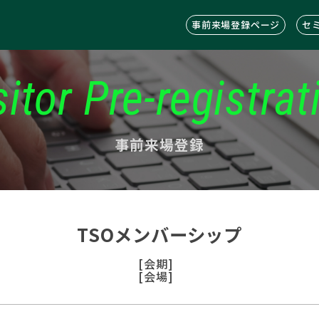
事前来場登録ページ
セ
sitor Pre-registrat
事前来場登録
TSOメンバーシップ
[会期]
[会場]