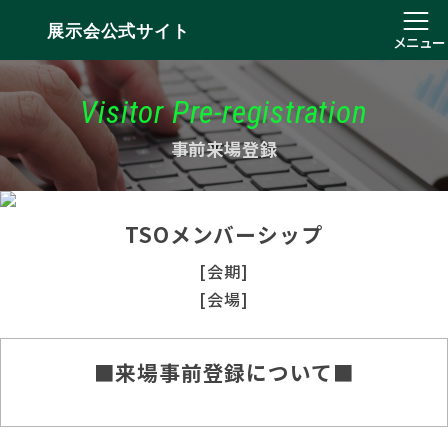
展示会公式サイト
メニュー
Visitor Pre-registration
事前来場登録
TSOメンバーシップ
[会期]
[会場]
■来場事前登録について■