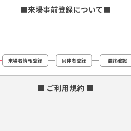
■来場事前登録について■
来場者情報登録
同伴者登録
最終確認
■ ご利用規約 ■