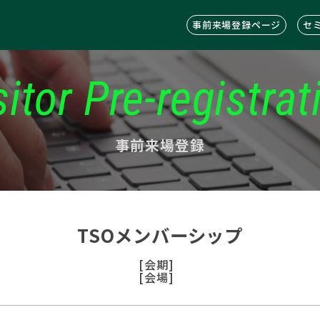
事前来場登録ページ
セ
sitor Pre-registrat
事前来場登録
TSOメンバーシップ
[会期]
[会場]