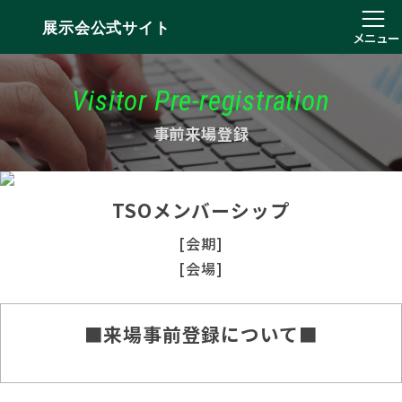
展示会公式サイト
メニュー
Visitor Pre-registration
事前来場登録
TSOメンバーシップ
[会期]
[会場]
■来場事前登録について■