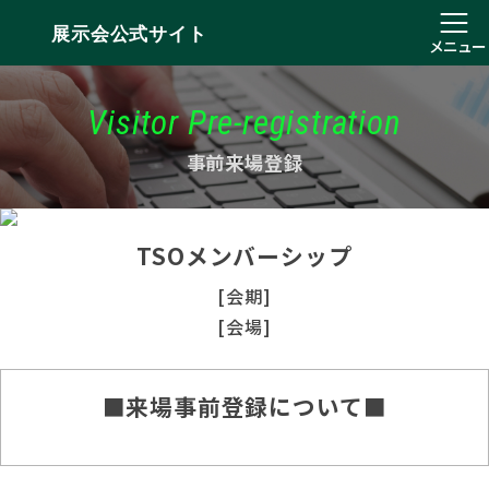
展示会公式サイト
メニュー
Visitor Pre-registration
事前来場登録
TSOメンバーシップ
[会期]
[会場]
■来場事前登録について■