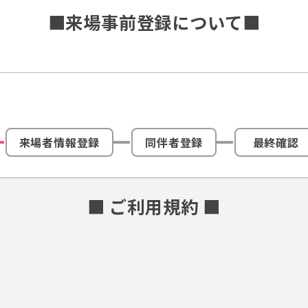
■来場事前登録について■
来場者情報登録
同伴者登録
最終確認
■ ご利用規約 ■