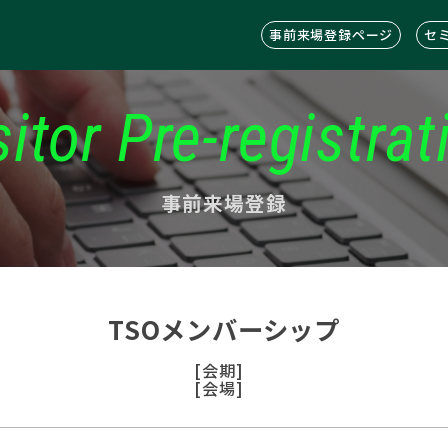
事前来場登録ページ
セ
sitor Pre-registrat
事前来場登録
TSOメンバーシップ
[会期]
[会場]