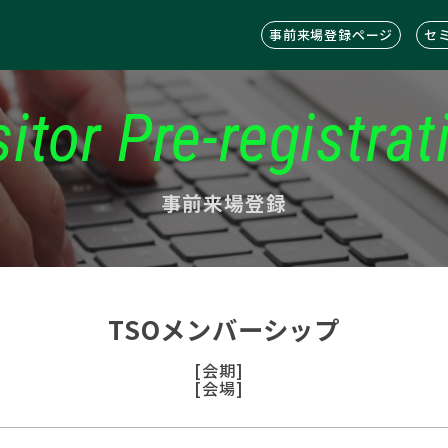
事前来場登録ページ
セ
sitor Pre-registrat
事前来場登録
TSOメンバーシップ
[会期]
[会場]