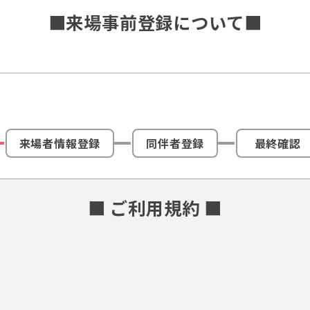
■来場事前登録について■
来場者情報登録
同伴者登録
最終確認
■ ご利用規約 ■