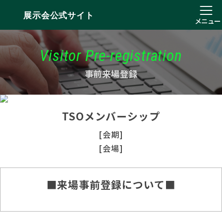
展示会公式サイト
メニュー
Visitor Pre-registration
事前来場登録
TSOメンバーシップ
[会期]
[会場]
■来場事前登録について■