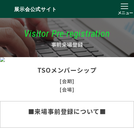
展示会公式サイト
メニュー
Visitor Pre-registration
事前来場登録
TSOメンバーシップ
[会期]
[会場]
■来場事前登録について■