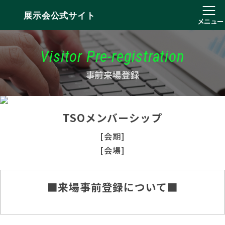
展示会公式サイト
メニュー
Visitor Pre-registration
事前来場登録
TSOメンバーシップ
[会期]
[会場]
■来場事前登録について■